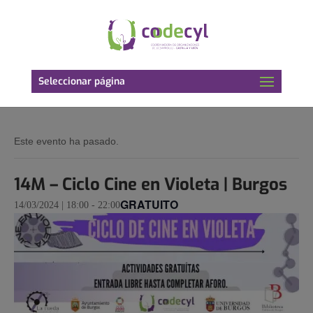
Seleccionar página
Este evento ha pasado.
14M – Ciclo Cine en Violeta | Burgos
GRATUITO
14/03/2024 | 18:00
-
22:00