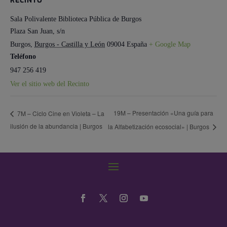
RECINTO
Sala Polivalente Biblioteca Pública de Burgos
Plaza San Juan, s/n
Burgos
,
Burgos - Castilla y León
09004
España
+ Google Map
Teléfono
947 256 419
Ver el sitio web del Recinto
19M – Presentación «Una guía para
7M – Ciclo Cine en Violeta – La
ilusión de la abundancia | Burgos
la Alfabetización ecosocial» | Burgos