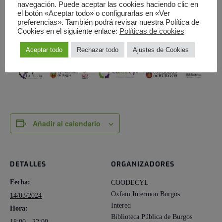
navegación. Puede aceptar las cookies haciendo clic en
el botón «Aceptar todo» o configurarlas en «Ver
preferencias». También podrá revisar nuestra Política de
Cookies en el siguiente enlace:
Políticas de cookies
Aceptar todo
Rechazar todo
Ajustes de Cookies
Añadir al calendario
DETALLES
ORGANIZADORES
Fecha:
COODECYL
Oxfam Intermon Burgos
14/03/2024
Intered
Hora:
Biblioteca Pública de Burgos
18:00 - 22:00