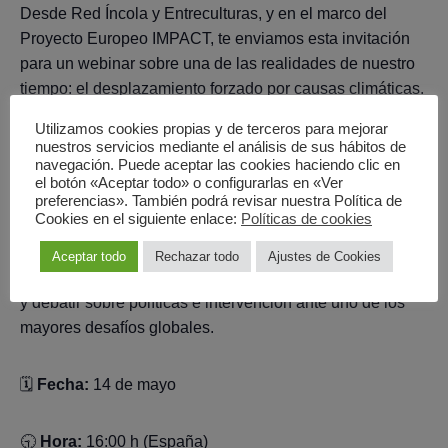
Desde Red Íncola y Entreculturas, y en el marco del
Proyecto Europeo IMPACT, te enviamos esta invitación
para un webinar sobre una de las realidades de nuestro
tiempo: el desplazamiento forzado por causas climáticas.
Utilizamos cookies propias y de terceros para mejorar
Contaremos con la visión de dos expertos del
nuestros servicios mediante el análisis de sus hábitos de
navegación. Puede aceptar las cookies haciendo clic en
tema:
Yolanda González
(Abogada de la Red Jesuita
el botón «Aceptar todo» o configurarlas en «Ver
con Migrantes) y
Francisco Vera
(Activista y fundador de
preferencias». También podrá revisar nuestra Política de
Cookies en el siguiente enlace:
Políticas de cookies
Guardianes por la Vida).
Aceptar todo
Rechazar todo
Ajustes de Cookies
Será una oportunidad clave para comprender las causas
y debatir sobre políticas e intervención ante uno de los
mayores desafíos globales.
🗓
Fecha:
14 de mayo
🕤
Hora:
16:00 h (España)