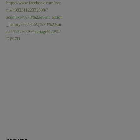
https://www.facebook.com/eve
nts/499231122332698/?
acontext=%7B%22event_action
_history%22%3A[%7B%22sur
face%22%3A%22page%22%7
D]%7D