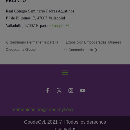
RECINTO
Real Colegio Seminario Padres Agustinos
P.º de Filipinos, 7, 47007 Valladolid
Valladolid
,
47007
España
+ Google Map
Exposición Empoderadas. Mujeres
Seminario Permanente para la
Ciudadanía Global
del Comercio Justo
comunicacion@coodecyl.org
CoodeCyL 2021 © | Todos los derechos
reservados