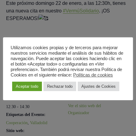
Este próximo domingo 22 de enero, a las 12:30h, tienes
una nueva cita en nuestro
#VermúSolidario
. ¡OS
ESPERAMOS!
Añadir al calendario
Utilizamos cookies propias y de terceros para mejorar
nuestros servicios mediante el análisis de sus hábitos de
navegación. Puede aceptar las cookies haciendo clic en
el botón «Aceptar todo» o configurarlas en «Ver
preferencias». También podrá revisar nuestra Política de
DETALLES
ORGANIZADOR
Cookies en el siguiente enlace:
Políticas de cookies
Fecha:
ONG Cebú
Aceptar todo
Rechazar todo
Ajustes de Cookies
Correo electrónico
30/04/2023
juvenil@ongcebu.org
Hora:
Ver el sitio web del
12:30 - 14:30
Organizador
Etiquetas del Evento:
Cooperación
,
Valladolid
Sitio web: