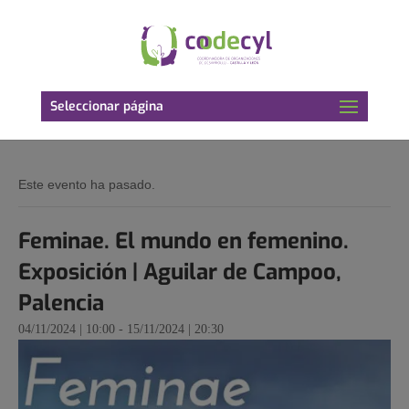
Seleccionar página
Este evento ha pasado.
Feminae. El mundo en femenino.
Exposición | Aguilar de Campoo,
Palencia
04/11/2024 | 10:00
-
15/11/2024 | 20:30