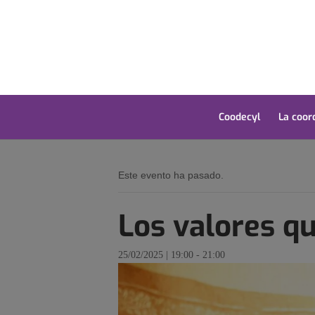
Coodecyl
La coor
Este evento ha pasado.
Los valores q
25/02/2025 | 19:00
-
21:00