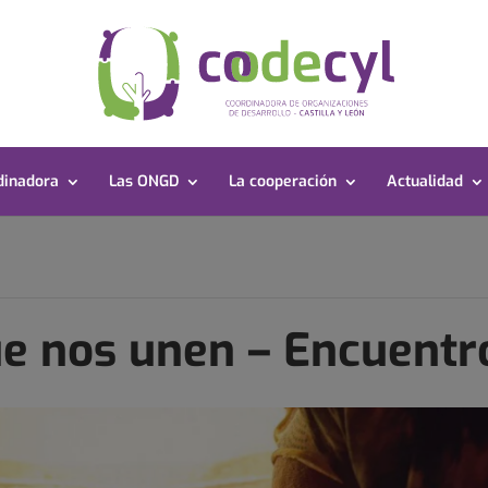
dinadora
Las ONGD
La cooperación
Actualidad
ue nos unen – Encuentr