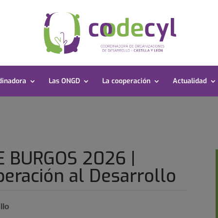
dinadora
Las ONGD
La cooperación
Actualidad
 BURGOS 2026 |
eración al Desarrollo
llo