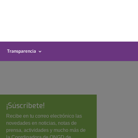
Transparencia
¡Súscribete!
Recibe en tu correo electrónico las
novedades en noticias, notas de
prensa, actividades y mucho más de
la Coordinadora de ONGD de