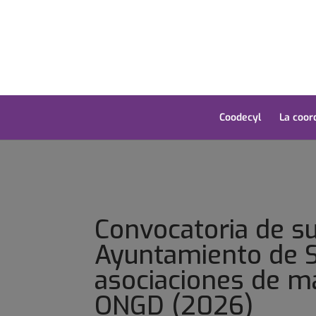
Coodecyl
La coor
Convocatoria de s
Ayuntamiento de 
asociaciones de m
ONGD (2026)