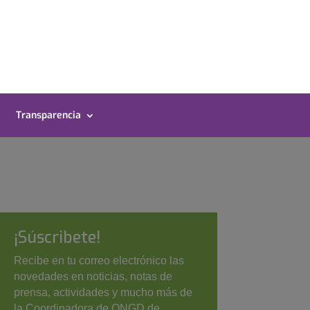
Transparencia
¡Súscribete!
Recibe en tu correo electrónico las
novedades en noticias, notas de
prensa, actividades y mucho más de
la Coordinadora de ONGD de