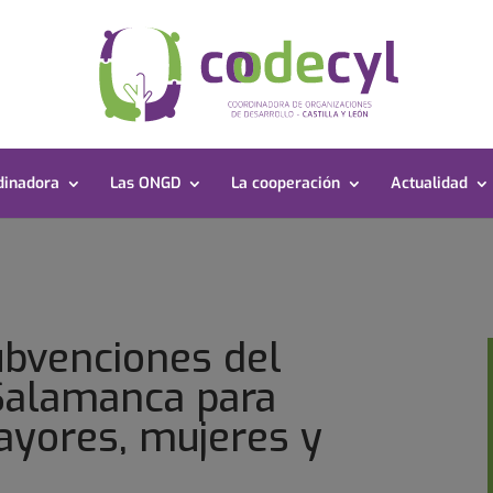
dinadora
Las ONGD
La cooperación
Actualidad
ubvenciones del
Salamanca para
ayores, mujeres y