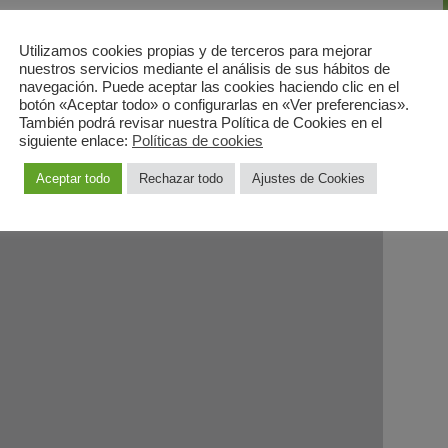
Utilizamos cookies propias y de terceros para mejorar
rónica del Ayto de Salamanca: Solicitud de Ayuda
nuestros servicios mediante el análisis de sus hábitos de
navegación. Puede aceptar las cookies haciendo clic en el
)
botón «Aceptar todo» o configurarlas en «Ver preferencias».
También podrá revisar nuestra Política de Cookies en el
tps://rec.redsara
.
siguiente enlace:
Políticas de cookies
Aceptar todo
Rechazar todo
Ajustes de Cookies