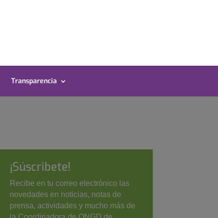
Transparencia
¡Súscribete!
Recibe en tu correo electrónico las
novedades en noticias, notas de
prensa, actividades y mucho más de
la Coordinadora de ONGD de