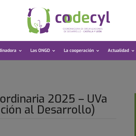
dinadora
Las ONGD
La cooperación
Actualidad
aordinaria 2025 – UVa
ión al Desarrollo)