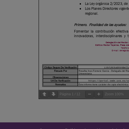
Página
1
/
12
Zoom
100%