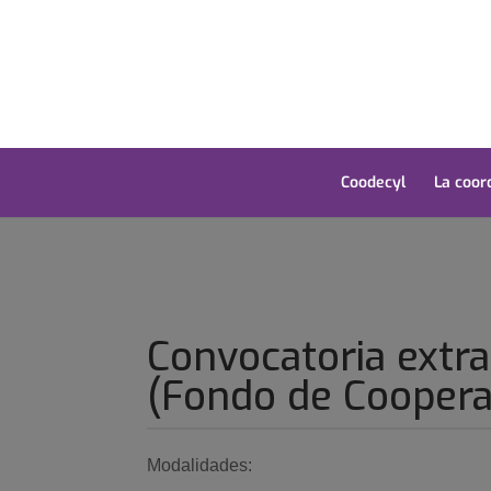
Coodecyl
La coor
Convocatoria extr
(Fondo de Cooperac
Modalidades: