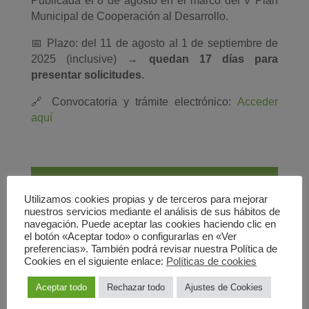
Publicada el 8 de agosto en el marco del V Plan
Municipal de Cooperación al Desarrollo.
📅 Plazo: del 11 de agosto al 1 de septiembre de
2025 (inclusive) →
quedan 17 días para
presentar solicitudes
.
🔗 Convocatoria y trámite electrónico:
Acceder
aquí
¡Súscribete!
Utilizamos cookies propias y de terceros para mejorar
nuestros servicios mediante el análisis de sus hábitos de
Recibe en tu correo electrónico las
navegación. Puede aceptar las cookies haciendo clic en
novedades en noticias, notas de prensa,
el botón «Aceptar todo» o configurarlas en «Ver
actividades y mucho más de la
preferencias». También podrá revisar nuestra Política de
Cookies en el siguiente enlace:
Políticas de cookies
Coordinadora de ONGD de Castilla y León
(COODECYL).
Aceptar todo
Rechazar todo
Ajustes de Cookies