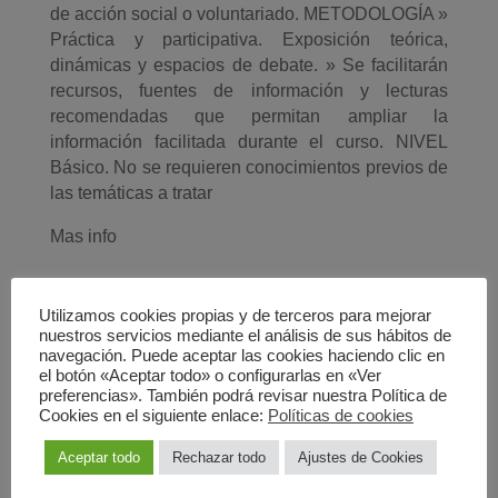
de acción social o voluntariado. METODOLOGÍA »
Práctica y participativa. Exposición teórica,
dinámicas y espacios de debate. » Se facilitarán
recursos, fuentes de información y lecturas
recomendadas que permitan ampliar la
información facilitada durante el curso. NIVEL
Básico. No se requieren conocimientos previos de
las temáticas a tratar
Mas info
Saltar
Utilizamos cookies propias y de terceros para mejorar
al
nuestros servicios mediante el análisis de sus hábitos de
contenido
navegación. Puede aceptar las cookies haciendo clic en
el botón «Aceptar todo» o configurarlas en «Ver
del
preferencias». También podrá revisar nuestra Política de
PDF
Cookies en el siguiente enlace:
Políticas de cookies
Aceptar todo
Rechazar todo
Ajustes de Cookies