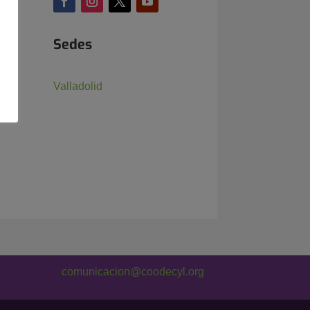
Sedes
Valladolid
comunicacion@coodecyl.org