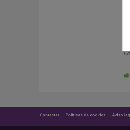
Pá
S
ay
Contactar
Políticas de cookies
Aviso leg