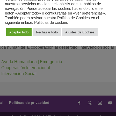
nuestros servicios mediante el análisis de sus hábitos de
gina web
:
https://sites.google.com/view/amigosaharacyl/inicio
navegación. Puede aceptar las cookies haciendo clic en el
botón «Aceptar todo» o configurarlas en «Ver preferencias».
También podrá revisar nuestra Política de Cookies en el
C/ Las Nieves, 10Valladolid47011
siguiente enlace:
Políticas de cookies
ervicios
Aceptar todo
Rechazar todo
Ajustes de Cookies
uda humanitaria, cooperación al desarrollo, intervención social
Ayuda Humanitaria | Emergencia
Cooperación Internacional
Intervención Social
al
Políticas de privacidad