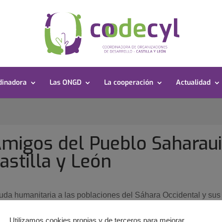
dinadora
Las ONGD
La cooperación
Actualidad
migos del Pueblo Saharau
astilla y León
uda humanitaria a las poblaciones del Sáhara Occidental y sus
fugiados.
Utilizamos cookies propias y de terceros para mejorar