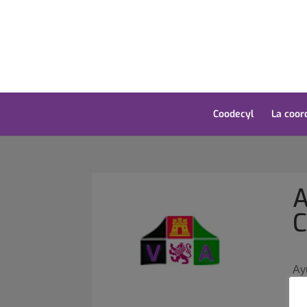
Coodecyl
La coor
A
C
Ay
re