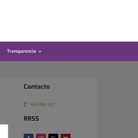
Transparencia
i
Contacto
655 850 267
RRSS