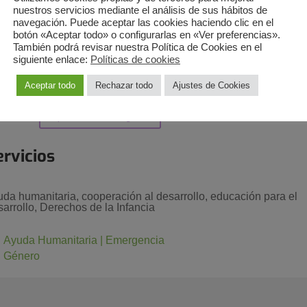
bito nacional e internacional. MadreselvaONGD
nuestros servicios mediante el análisis de sus hábitos de
eemos que un mundo más justo es posible. Por eso, nuestra
navegación. Puede aceptar las cookies haciendo clic en el
nalidad es la cooperación internacional para el desarrollo
botón «Aceptar todo» o configurarlas en «Ver preferencias».
También podrá revisar nuestra Política de Cookies en el
stenible, humano, social y económico para contribuir, en todos l
siguiente enlace:
Políticas de cookies
íses al progreso y promoción humana, en especial: LA INFANC
VENTUD Y MUJER.
Aceptar todo
Rechazar todo
Ajustes de Cookies
gina web
:
https://madreselvaongd.net/
ervicios
uda humanitaria, cooperación al desarrollo, educación para el
sarrollo, Derechos de la Infancia
Ayuda Humanitaria | Emergencia
Género