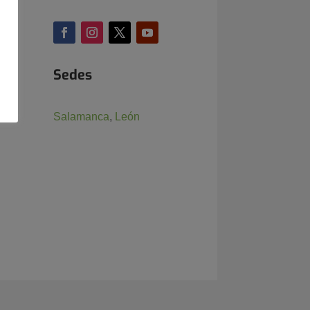
os
IA,
Sedes
Salamanca
,
León