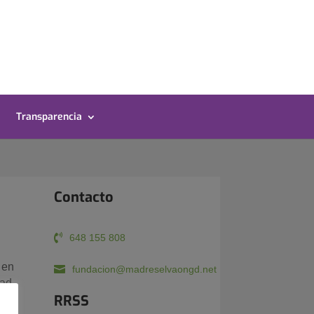
Transparencia
Contacto
648 155 808
 en
fundacion@madreselvaongd.net
dad
RRSS
e