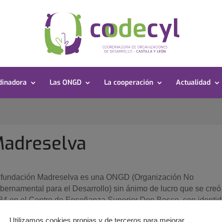
dinadora
Las ONGD
La cooperación
Actualidad
adreselva
 fundación Madreselva es una ONGD (Organización No
bernamental para el Desarrollo) sin ánimo de lucro que se creó
84 en el Centro de Enseñanza Superior Don Bosco, con identi
 las Hijas de María Auxiliadora, salesianas de Don Bosco. Tien
Utilizamos cookies propias y de terceros para mejorar