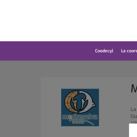
Coodecyl
La coor
M
La
Gu
19
de