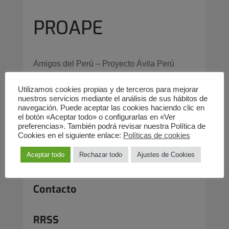
PROAPE
Amigos del Perú – Proyecto Ávila Perú
(PROAPE)
Utilizamos cookies propias y de terceros para mejorar
nuestros servicios mediante el análisis de sus hábitos de
Servicios
navegación. Puede aceptar las cookies haciendo clic en
el botón «Aceptar todo» o configurarlas en «Ver
preferencias». También podrá revisar nuestra Política de
cooperación al desarrollo
Cookies en el siguiente enlace:
Políticas de cookies
Aceptar todo
Rechazar todo
Ajustes de Cookies
Cooperación Internacional
Contacto
RRSS