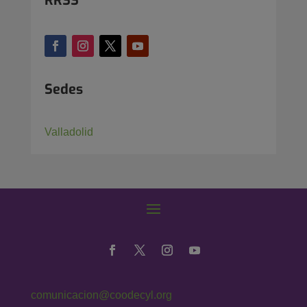
RRSS
Sedes
Valladolid
comunicacion@coodecyl.org