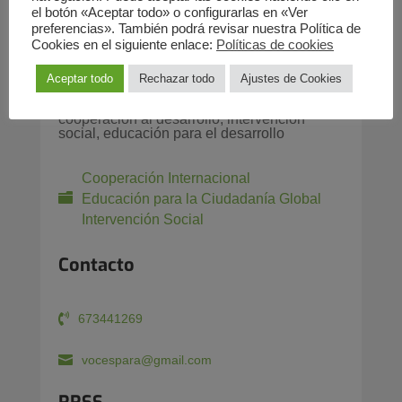
C/ Gamazo 10 – 1ºDcha | Valladolid
el botón «Aceptar todo» o configurarlas en «Ver
47004 (España)
preferencias». También podrá revisar nuestra Política de
Cookies en el siguiente enlace:
Políticas de cookies
Servicios
Aceptar todo
Rechazar todo
Ajustes de Cookies
cooperación al desarrollo, intervención
social, educación para el desarrollo
Cooperación Internacional
Educación para la Ciudadanía Global
Intervención Social
Contacto
673441269
vocespara@gmail.com