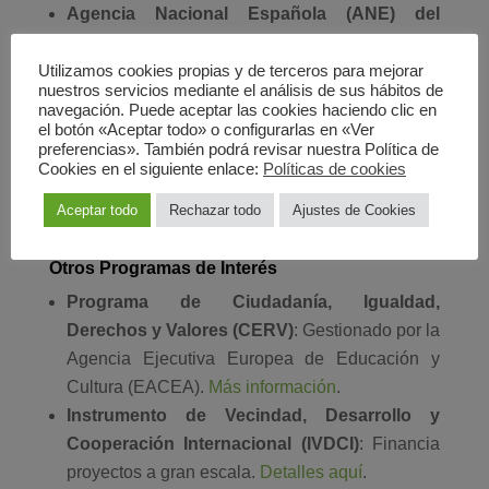
Agencia Nacional Española (ANE) del
Instituto de la Juventud (INJUVE)
:
Web:
INJUVE
Utilizamos cookies propias y de terceros para mejorar
nuestros servicios mediante el análisis de sus hábitos de
Contacto: 917827823,
navegación. Puede aceptar las cookies haciendo clic en
erasmusplus@injuve.es
el botón «Aceptar todo» o configurarlas en «Ver
preferencias». También podrá revisar nuestra Política de
Cookies en el siguiente enlace:
Políticas de cookies
Para conocer las convocatorias vigentes, se
Aceptar todo
Rechazar todo
Ajustes de Cookies
puede consultar la
web europea de Erasmus+
.
Otros Programas de Interés
Programa de Ciudadanía, Igualdad,
Derechos y Valores (CERV)
: Gestionado por la
Agencia Ejecutiva Europea de Educación y
Cultura (EACEA).
Más información
.
Instrumento de Vecindad, Desarrollo y
Cooperación Internacional (IVDCI)
: Financia
proyectos a gran escala.
Detalles aquí
.