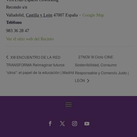
Recondo s/n
Valladolid
,
Castilla y León
47007
España
+ Google Map
Teléfono
983 36 28 47
Ver el sitio web del Recinto
27NOV III Ciclo CINE
XIII ENCUENTRO DE LA RED
TRANSFORMA Reimaginar futuros
Sostenibilidad, Consumo
“otros”: el papel de la educación | Madrid
Responsable y Comercio Justo |
LEÓN