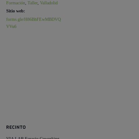
Formación
,
Taller
,
Valladolid
Sitio web:
forms.gle/H86BhFEwMBDVQ
VVu6
RECINTO
VIA LAB Espacio Coworking