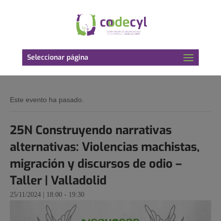
Seleccionar página
Este evento ha pasado.
25N Construyendo narrativas
alternativas: Violencias machistas,
migración y discursos de odio –
Taller | Valladolid
25/11/2024 | 18:00
-
19:30