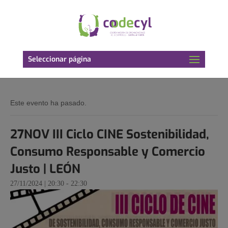
Seleccionar página
Este evento ha pasado.
27NOV III Ciclo CINE Sostenibilidad,
Consumo Responsable y Comercio
Justo | LEÓN
27/11/2024 | 20:30
-
22:30