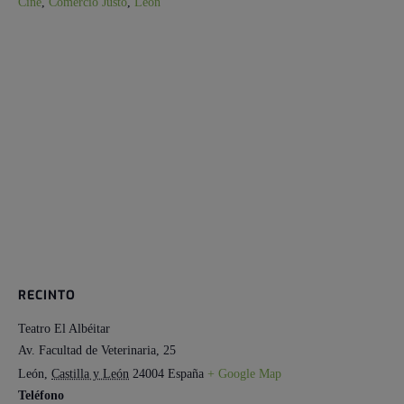
Cine
,
Comercio Justo
,
León
RECINTO
Teatro El Albéitar
Av. Facultad de Veterinaria, 25
León
,
Castilla y León
24004
España
+ Google Map
Teléfono