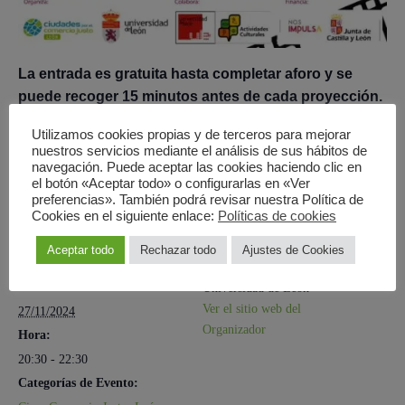
La entrada es gratuita hasta completar aforo y se
puede recoger 15 minutos antes de cada proyección.
Utilizamos cookies propias y de terceros para mejorar
nuestros servicios mediante el análisis de sus hábitos de
navegación. Puede aceptar las cookies haciendo clic en
Añadir al calendario
el botón «Aceptar todo» o configurarlas en «Ver
preferencias». También podrá revisar nuestra Política de
Cookies en el siguiente enlace:
Políticas de cookies
Aceptar todo
Rechazar todo
Ajustes de Cookies
DETALLES
ORGANIZADOR
Fecha:
Universidad de León
Ver el sitio web del
27/11/2024
Organizador
Hora:
20:30 - 22:30
Categorías de Evento: