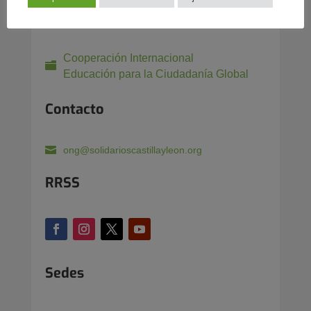
cooperación al desarrollo, educación para
el desarrollo
Cooperación Internacional
Educación para la Ciudadanía Global
Contacto
ong@solidarioscastillayleon.org
RRSS
Sedes