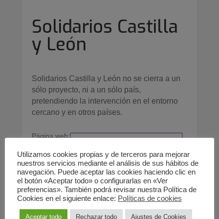
Solidarios Castilla
y León
Solidarios Castilla y León no se cierra a un
sólo proyecto, ni a un sólo país,
pretendiendo la intervención en el entorno
cercano y en otros países.
Página web
:
http://www.solidarioscastillayleon.org/
Utilizamos cookies propias y de terceros para mejorar
nuestros servicios mediante el análisis de sus hábitos de
C/ Herreros 11 | 49600 Benavente -
navegación. Puede aceptar las cookies haciendo clic en
Zamora
el botón «Aceptar todo» o configurarlas en «Ver
preferencias». También podrá revisar nuestra Política de
Servicios
Cookies en el siguiente enlace:
Políticas de cookies
Aceptar todo
Rechazar todo
Ajustes de Cookies