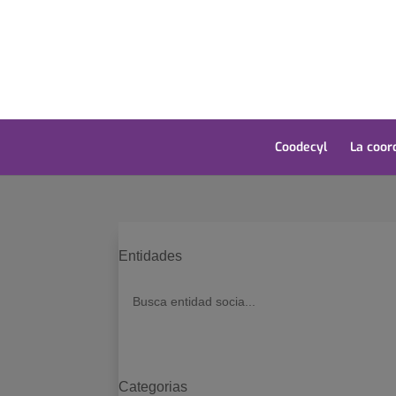
Coodecyl
La coor
Entidades
Categorias